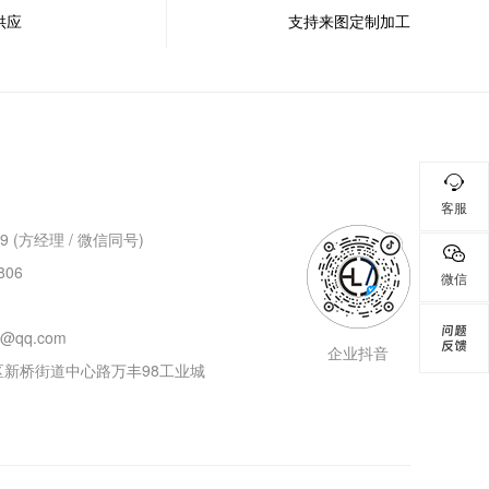
供应
支持来图定制加工
客服
9 (方经理 / 微信同号)
806
微信
问题
6@qq.com
反馈
企业抖音
新桥街道中心路万丰98工业城