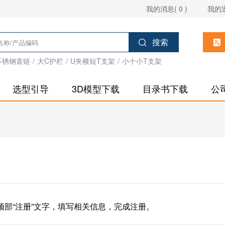
我的消息( 0 )
我的
搜索
2不锈钢直链
/
大C护栏
/
U夹横短T支架
/
小十小T支架
选型引导
3D模型下载
目录书下载
公
顶部“注册”文字，填写相关信息，完成注册。