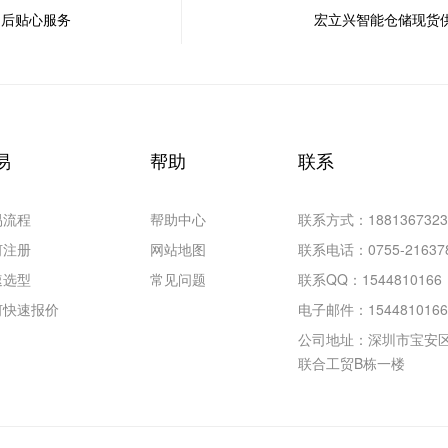
售后贴心服务
宏立兴智能仓储现货
易
帮助
联系
易流程
帮助中心
联系方式：1881367323
何注册
网站地图
联系电话：
0755-21637
速选型
常见问题
联系QQ：1544810166
何快速报价
电子邮件：
154481016
公司地址：深圳市宝安区
联合工贸B栋一楼