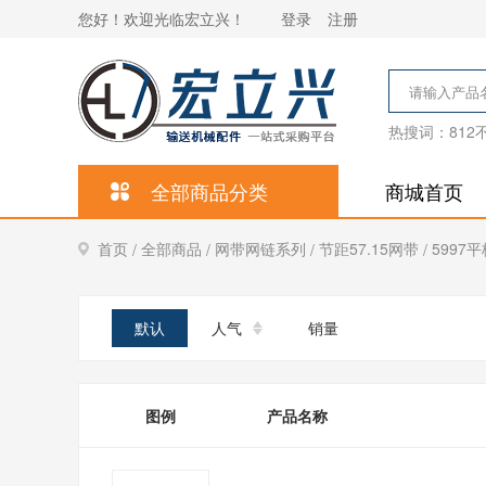
您好！欢迎光临宏立兴！
登录
注册
热搜词：
81
全部商品分类
商城首页
首页
全部商品
网带网链系列
节距57.15网带
5997
/
/
/
/
默认
人气
销量
图例
产品名称