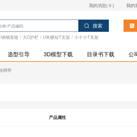
我的消息( 0 )
我的
搜索
2不锈钢直链
/
大C护栏
/
U夹横短T支架
/
小十小T支架
选型引导
3D模型下载
目录书下载
公
平格网带
产品属性