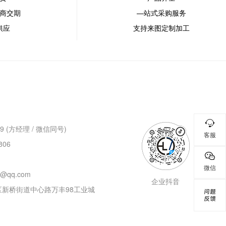
商交期
—站式采购服务
供应
支持来图定制加工
9 (方经理 / 微信同号)
客服
806
微信
6@qq.com
企业抖音
新桥街道中心路万丰98工业城
问题
反馈