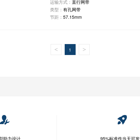
运输方式：
直行网带
类型：
有孔网带
节距：
57.15mm
<
>
1
模型助力设计
95%标准件当天可