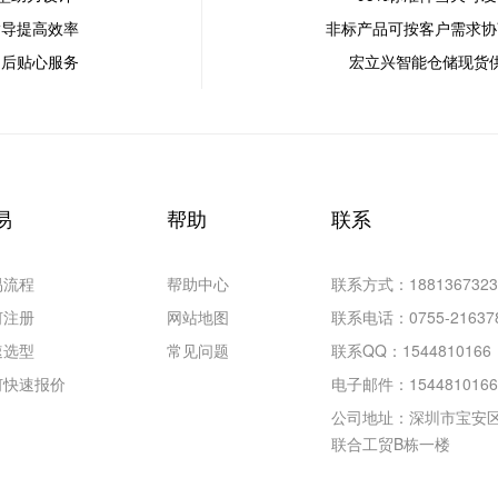
指导提高效率
非标产品可按客户需求协
售后贴心服务
宏立兴智能仓储现货
易
帮助
联系
易流程
帮助中心
联系方式：1881367323
何注册
网站地图
联系电话：
0755-21637
速选型
常见问题
联系QQ：1544810166
何快速报价
电子邮件：
154481016
公司地址：深圳市宝安区
联合工贸B栋一楼